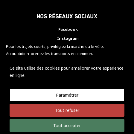
Nos réseaux sociaux
Facebook
Instagram
Pour les trajets courts, privilégiez la marche ou le vélo.
Au quotidien, prenez les transports en commun.
Pensez à covoiturer.
#SeDéplacerMoinsPolluer
Ce site utilise des cookies pour améliorer votre expérience
en ligne.
Paramétrer
© KTM Motorsport Metz
Tout refuser
Mentions légales
Politique de confidentialité
Tout accepter
Développement Nicolas Vaezi