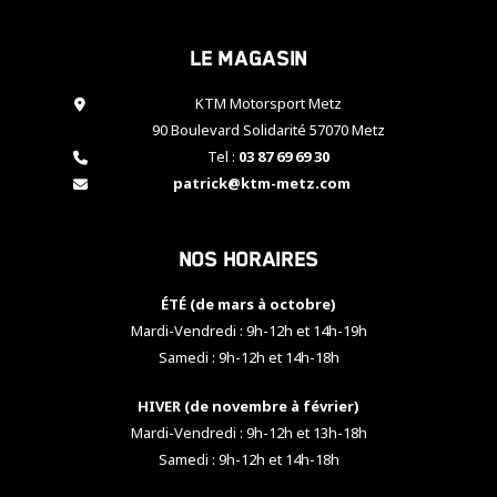
cookies,
certaines
Le magasin
fonctionnalités
disparaîtront
KTM Motorsport Metz
du site web.
90 Boulevard Solidarité 57070 Metz
Tel :
03 87 69 69 30
Marketing
patrick@ktm-metz.com
En partageant
vos centres
d'intérêt et
Nos horaires
votre
comportement
ÉTÉ (de mars à octobre)
lorsque vous
visitez notre
Mardi-Vendredi : 9h-12h et 14h-19h
site, vous
Samedi : 9h-12h et 14h-18h
augmentez les
chances de
HIVER (de novembre à février)
voir apparaître
Mardi-Vendredi : 9h-12h et 13h-18h
des contenus
et des offres
Samedi : 9h-12h et 14h-18h
personnalisés.