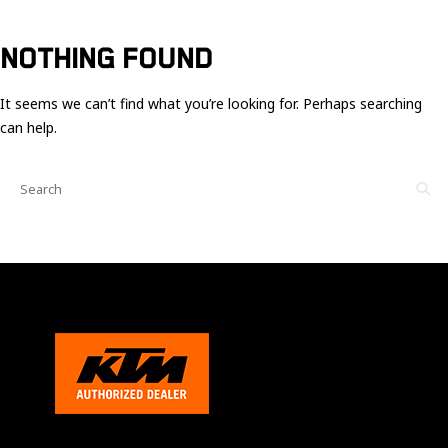
Ces cookies
sont nécessaire
pour le bon
NOTHING FOUND
fonctionnement
du site.
It seems we can’t find what you’re looking for. Perhaps searching
can help.
Statistiques
Utilisé pour
mesurer
l'audience
du site.
Expérience
Afin que notre
site web
fonctionne
aussi bien que
possible
pendant votre
visite. Si vous
refusez ces