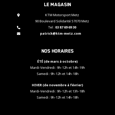
Le magasin
cookies,
certaines
fonctionnalités
KTM Motorsport Metz
disparaîtront
90 Boulevard Solidarité 57070 Metz
du site web.
Tel :
03 87 69 69 30
patrick@ktm-metz.com
Marketing
En partageant
Nos horaires
vos centres
d'intérêt et
votre
ÉTÉ (de mars à octobre)
comportement
Mardi-Vendredi : 9h-12h et 14h-19h
lorsque vous
Samedi : 9h-12h et 14h-18h
visitez notre
site, vous
HIVER (de novembre à février)
augmentez les
chances de
Mardi-Vendredi : 9h-12h et 13h-18h
voir apparaître
Samedi : 9h-12h et 14h-18h
des contenus
et des offres
personnalisés.