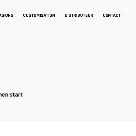
×
asions
Customisation
Distributeur
Contact
then start