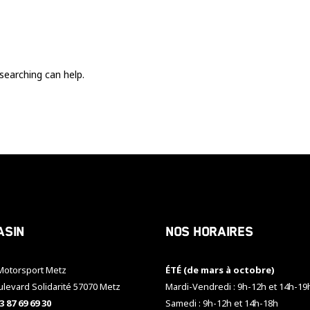
Ces cookies
sont nécessaire
pour le bon
fonctionnement
du site.
searching can help.
Statistiques
Utilisé pour
mesurer
l'audience
du site.
Expérience
Afin que notre
asin
Nos horaires
site web
fonctionne
aussi bien que
otorsport Metz
ÉTÉ (de mars à octobre)
possible
pendant votre
ulevard Solidarité 57070 Metz
Mardi-Vendredi : 9h-12h et 14h-19
visite. Si vous
3 87 69 69 30
Samedi : 9h-12h et 14h-18h
refusez ces