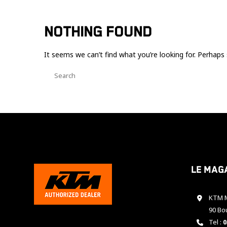
NOTHING FOUND
It seems we can’t find what you’re looking for. Perhaps 
Le mag
KTM M
90 Bo
Tel :
0