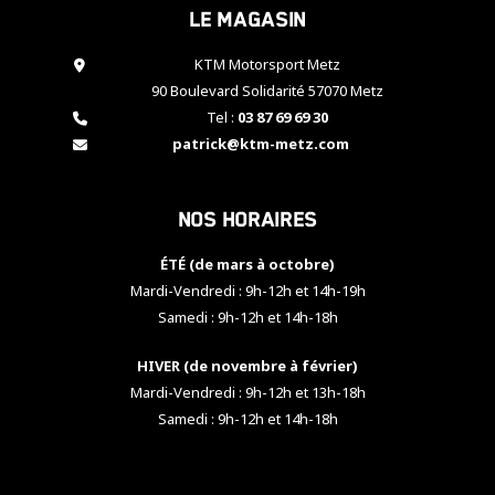
Le magasin
cookies,
certaines
fonctionnalités
KTM Motorsport Metz
disparaîtront
90 Boulevard Solidarité 57070 Metz
du site web.
Tel :
03 87 69 69 30
patrick@ktm-metz.com
Marketing
En partageant
Nos horaires
vos centres
d'intérêt et
votre
ÉTÉ (de mars à octobre)
comportement
Mardi-Vendredi : 9h-12h et 14h-19h
lorsque vous
Samedi : 9h-12h et 14h-18h
visitez notre
site, vous
HIVER (de novembre à février)
augmentez les
chances de
Mardi-Vendredi : 9h-12h et 13h-18h
voir apparaître
Samedi : 9h-12h et 14h-18h
des contenus
et des offres
personnalisés.