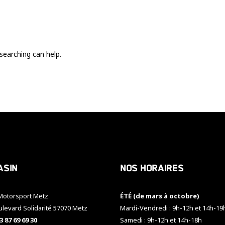
Ces cookies
sont nécessaire
pour le bon
fonctionnement
du site.
searching can help.
Statistiques
Utilisé pour
mesurer
l'audience
du site.
Expérience
Afin que notre
asin
Nos horaires
site web
fonctionne
aussi bien que
otorsport Metz
ÉTÉ (de mars à octobre)
possible
pendant votre
ulevard Solidarité 57070 Metz
Mardi-Vendredi : 9h-12h et 14h-19
visite. Si vous
3 87 69 69 30
Samedi : 9h-12h et 14h-18h
refusez ces