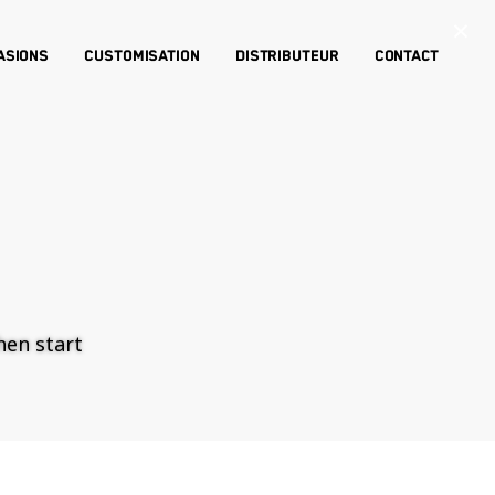
×
asions
Customisation
Distributeur
Contact
then start