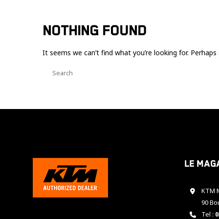
NOTHING FOUND
It seems we can’t find what you’re looking for. Perhaps 
Le mag
KTM M
90 Bo
Tel :
0