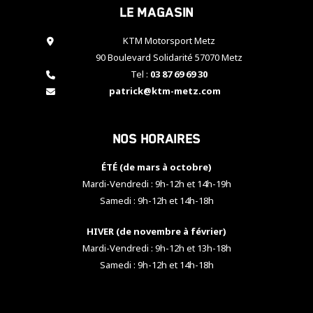
Le magasin
cookies,
certaines
fonctionnalités
KTM Motorsport Metz
disparaîtront
90 Boulevard Solidarité 57070 Metz
du site web.
Tel :
03 87 69 69 30
patrick@ktm-metz.com
Marketing
En partageant
Nos horaires
vos centres
d'intérêt et
votre
ÉTÉ (de mars à octobre)
comportement
Mardi-Vendredi : 9h-12h et 14h-19h
lorsque vous
Samedi : 9h-12h et 14h-18h
visitez notre
site, vous
HIVER (de novembre à février)
augmentez les
chances de
Mardi-Vendredi : 9h-12h et 13h-18h
voir apparaître
Samedi : 9h-12h et 14h-18h
des contenus
et des offres
personnalisés.