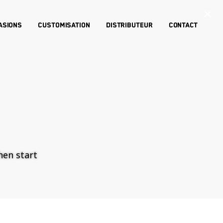
×
asions
Customisation
Distributeur
Contact
then start