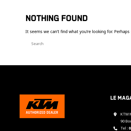
NOTHING FOUND
It seems we can’t find what you’re looking for. Perhaps 
Le mag
KTM M
90 Bo
Tel :
0