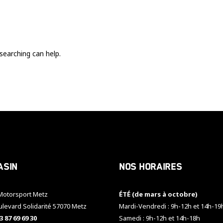
Ces cookies
sont nécessaire
pour le bon
fonctionnement
du site.
searching can help.
Statistiques
Utilisé pour
mesurer
l'audience
du site.
Expérience
Afin que notre
asin
Nos horaires
site web
fonctionne
aussi bien que
otorsport Metz
ÉTÉ (de mars à octobre)
possible
pendant votre
ulevard Solidarité 57070 Metz
Mardi-Vendredi : 9h-12h et 14h-19
visite. Si vous
3 87 69 69 30
Samedi : 9h-12h et 14h-18h
refusez ces