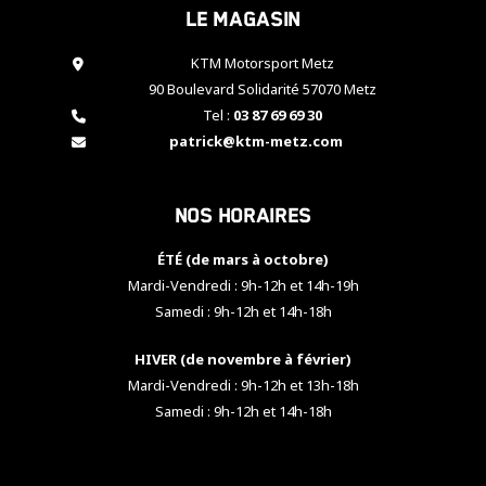
Le magasin
cookies,
certaines
fonctionnalités
KTM Motorsport Metz
disparaîtront
90 Boulevard Solidarité 57070 Metz
du site web.
Tel :
03 87 69 69 30
patrick@ktm-metz.com
Marketing
En partageant
Nos horaires
vos centres
d'intérêt et
votre
ÉTÉ (de mars à octobre)
comportement
Mardi-Vendredi : 9h-12h et 14h-19h
lorsque vous
Samedi : 9h-12h et 14h-18h
visitez notre
site, vous
HIVER (de novembre à février)
augmentez les
chances de
Mardi-Vendredi : 9h-12h et 13h-18h
voir apparaître
Samedi : 9h-12h et 14h-18h
des contenus
et des offres
personnalisés.