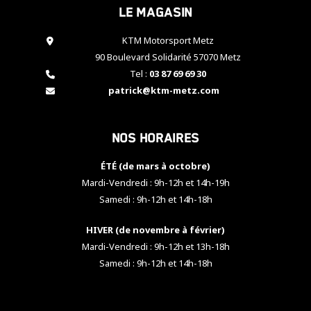
Le magasin
cookies,
certaines
fonctionnalités
KTM Motorsport Metz
disparaîtront
90 Boulevard Solidarité 57070 Metz
du site web.
Tel :
03 87 69 69 30
patrick@ktm-metz.com
Marketing
En partageant
Nos horaires
vos centres
d'intérêt et
votre
ÉTÉ (de mars à octobre)
comportement
Mardi-Vendredi : 9h-12h et 14h-19h
lorsque vous
Samedi : 9h-12h et 14h-18h
visitez notre
site, vous
HIVER (de novembre à février)
augmentez les
chances de
Mardi-Vendredi : 9h-12h et 13h-18h
voir apparaître
Samedi : 9h-12h et 14h-18h
des contenus
et des offres
personnalisés.