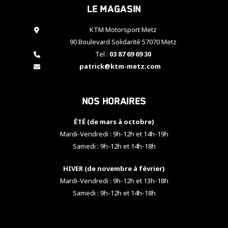
Le magasin
cookies,
certaines
fonctionnalités
KTM Motorsport Metz
disparaîtront
90 Boulevard Solidarité 57070 Metz
du site web.
Tel :
03 87 69 69 30
patrick@ktm-metz.com
Marketing
En partageant
Nos horaires
vos centres
d'intérêt et
votre
ÉTÉ (de mars à octobre)
comportement
Mardi-Vendredi : 9h-12h et 14h-19h
lorsque vous
Samedi : 9h-12h et 14h-18h
visitez notre
site, vous
HIVER (de novembre à février)
augmentez les
chances de
Mardi-Vendredi : 9h-12h et 13h-18h
voir apparaître
Samedi : 9h-12h et 14h-18h
des contenus
et des offres
personnalisés.