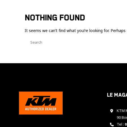
NOTHING FOUND
It seems we can’t find what you’re looking for. Perhaps 
Le mag
KTM M
90 Bo
Tel :
0