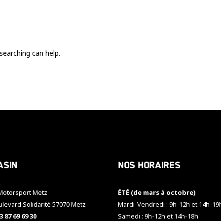
Ces cookies
sont nécessaire
pour le bon
fonctionnement
du site.
searching can help.
Statistiques
Utilisé pour
mesurer
l'audience
du site.
Expérience
Afin que notre
asin
Nos horaires
site web
fonctionne
aussi bien que
otorsport Metz
ÉTÉ (de mars à octobre)
possible
pendant votre
ulevard Solidarité 57070 Metz
Mardi-Vendredi : 9h-12h et 14h-19
visite. Si vous
3 87 69 69 30
Samedi : 9h-12h et 14h-18h
refusez ces