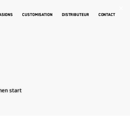
×
asions
Customisation
Distributeur
Contact
then start