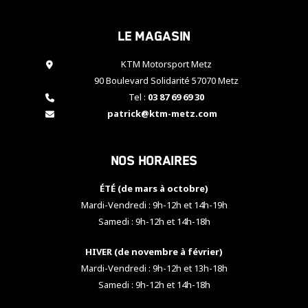
cookies,
certaines
Le magasin
fonctionnalités
disparaîtront
KTM Motorsport Metz
du site web.
90 Boulevard Solidarité 57070 Metz
Tel :
03 87 69 69 30
Marketing
patrick@ktm-metz.com
En partageant
vos centres
d'intérêt et
Nos horaires
votre
comportement
ÉTÉ (de mars à octobre)
lorsque vous
visitez notre
Mardi-Vendredi : 9h-12h et 14h-19h
site, vous
Samedi : 9h-12h et 14h-18h
augmentez les
chances de
HIVER (de novembre à février)
voir apparaître
Mardi-Vendredi : 9h-12h et 13h-18h
des contenus
et des offres
Samedi : 9h-12h et 14h-18h
personnalisés.