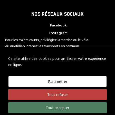
Nos réseaux sociaux
Facebook
Instagram
Pour les trajets courts, privilégiez la marche ou le vélo.
Au quotidien, prenez les transports en commun.
Pensez à covoiturer.
#SeDéplacerMoinsPolluer
Ce site utilise des cookies pour améliorer votre expérience
en ligne.
Paramétrer
© KTM Motorsport Metz
Tout refuser
Mentions légales
Politique de confidentialité
Tout accepter
Développement Nicolas Vaezi