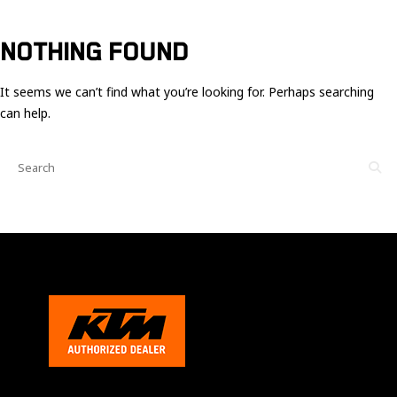
Ces cookies
sont nécessaire
pour le bon
NOTHING FOUND
fonctionnement
du site.
It seems we can’t find what you’re looking for. Perhaps searching
can help.
Statistiques
Utilisé pour
mesurer
l'audience
du site.
Expérience
Afin que notre
site web
fonctionne
aussi bien que
possible
pendant votre
visite. Si vous
refusez ces