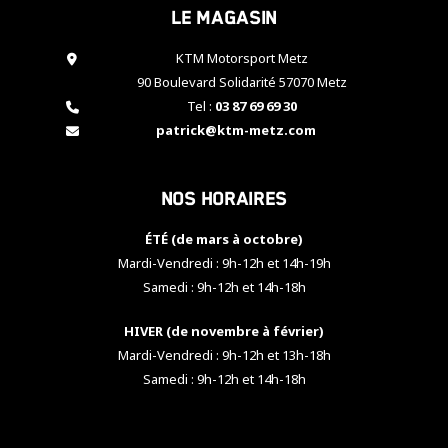
Le magasin
cookies,
certaines
fonctionnalités
KTM Motorsport Metz
disparaîtront
90 Boulevard Solidarité 57070 Metz
du site web.
Tel :
03 87 69 69 30
patrick@ktm-metz.com
Marketing
En partageant
Nos horaires
vos centres
d'intérêt et
votre
ÉTÉ (de mars à octobre)
comportement
Mardi-Vendredi : 9h-12h et 14h-19h
lorsque vous
Samedi : 9h-12h et 14h-18h
visitez notre
site, vous
HIVER (de novembre à février)
augmentez les
chances de
Mardi-Vendredi : 9h-12h et 13h-18h
voir apparaître
Samedi : 9h-12h et 14h-18h
des contenus
et des offres
personnalisés.