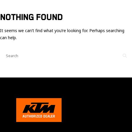
Ces cookies
sont nécessaire
pour le bon
NOTHING FOUND
fonctionnement
du site.
It seems we can’t find what you’re looking for. Perhaps searching
can help.
Statistiques
Utilisé pour
mesurer
l'audience
du site.
Expérience
Afin que notre
site web
fonctionne
aussi bien que
possible
pendant votre
visite. Si vous
refusez ces