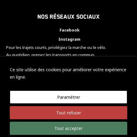
Nos réseaux sociaux
Facebook
Instagram
Pour les trajets courts, privilégiez la marche ou le vélo.
Au quotidien, prenez les transports en commun.
Pensez à covoiturer.
#SeDéplacerMoinsPolluer
Ce site utilise des cookies pour améliorer votre expérience
en ligne.
Paramétrer
© KTM Motorsport Metz
Tout refuser
Mentions légales
Politique de confidentialité
Tout accepter
Développement Nicolas Vaezi