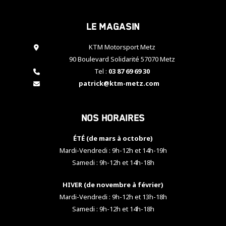
cookies,
certaines
Le magasin
fonctionnalités
disparaîtront
KTM Motorsport Metz
du site web.
90 Boulevard Solidarité 57070 Metz
Tel :
03 87 69 69 30
Marketing
patrick@ktm-metz.com
En partageant
vos centres
d'intérêt et
Nos horaires
votre
comportement
ÉTÉ (de mars à octobre)
lorsque vous
visitez notre
Mardi-Vendredi : 9h-12h et 14h-19h
site, vous
Samedi : 9h-12h et 14h-18h
augmentez les
chances de
HIVER (de novembre à février)
voir apparaître
Mardi-Vendredi : 9h-12h et 13h-18h
des contenus
et des offres
Samedi : 9h-12h et 14h-18h
personnalisés.