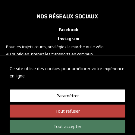
Nos réseaux sociaux
Facebook
Instagram
Pour les trajets courts, privilégiez la marche ou le vélo.
Au quotidien, prenez les transports en commun.
Pensez à covoiturer.
#SeDéplacerMoinsPolluer
Ce site utilise des cookies pour améliorer votre expérience
en ligne.
Paramétrer
© KTM Motorsport Metz
Tout refuser
Mentions légales
Politique de confidentialité
Tout accepter
Développement Nicolas Vaezi