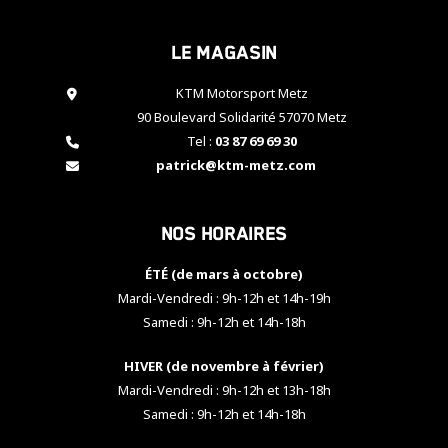
cookies,
certaines
Le magasin
fonctionnalités
disparaîtront
KTM Motorsport Metz
du site web.
90 Boulevard Solidarité 57070 Metz
Tel :
03 87 69 69 30
Marketing
patrick@ktm-metz.com
En partageant
vos centres
d'intérêt et
Nos horaires
votre
comportement
ÉTÉ (de mars à octobre)
lorsque vous
visitez notre
Mardi-Vendredi : 9h-12h et 14h-19h
site, vous
Samedi : 9h-12h et 14h-18h
augmentez les
chances de
HIVER (de novembre à février)
voir apparaître
Mardi-Vendredi : 9h-12h et 13h-18h
des contenus
et des offres
Samedi : 9h-12h et 14h-18h
personnalisés.