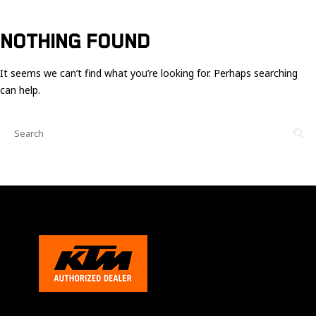
Ces cookies
sont nécessaire
pour le bon
NOTHING FOUND
fonctionnement
du site.
It seems we can’t find what you’re looking for. Perhaps searching
can help.
Statistiques
Utilisé pour
mesurer
l'audience
du site.
Expérience
Afin que notre
site web
fonctionne
aussi bien que
possible
pendant votre
visite. Si vous
refusez ces