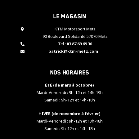
cookies,
certaines
Le magasin
fonctionnalités
disparaîtront
KTM Motorsport Metz
du site web.
90 Boulevard Solidarité 57070 Metz
Tel :
03 87 69 69 30
Marketing
patrick@ktm-metz.com
En partageant
vos centres
d'intérêt et
Nos horaires
votre
comportement
ÉTÉ (de mars à octobre)
lorsque vous
visitez notre
Mardi-Vendredi : 9h-12h et 14h-19h
site, vous
Samedi : 9h-12h et 14h-18h
augmentez les
chances de
HIVER (de novembre à février)
voir apparaître
Mardi-Vendredi : 9h-12h et 13h-18h
des contenus
et des offres
Samedi : 9h-12h et 14h-18h
personnalisés.