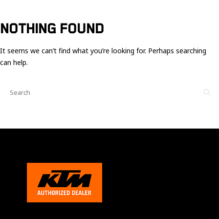
Ces cookies
sont nécessaire
pour le bon
NOTHING FOUND
fonctionnement
du site.
It seems we can’t find what you’re looking for. Perhaps searching
can help.
Statistiques
Utilisé pour
mesurer
l'audience
du site.
Expérience
Afin que notre
site web
fonctionne
aussi bien que
possible
pendant votre
visite. Si vous
refusez ces