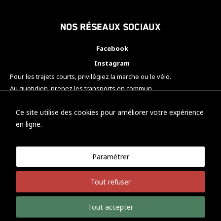
Nos réseaux sociaux
Facebook
Instagram
Pour les trajets courts, privilégiez la marche ou le vélo.
Au quotidien, prenez les transports en commun.
Pensez à covoiturer.
#SeDéplacerMoinsPolluer
Ce site utilise des cookies pour améliorer votre expérience
en ligne.
Paramétrer
© KTM Motorsport Metz
Tout refuser
Mentions légales
Politique de confidentialité
Tout accepter
Développement Nicolas Vaezi