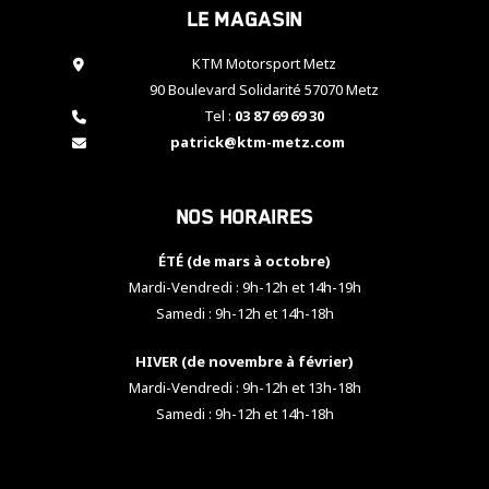
Le magasin
cookies,
certaines
fonctionnalités
KTM Motorsport Metz
disparaîtront
90 Boulevard Solidarité 57070 Metz
du site web.
Tel :
03 87 69 69 30
patrick@ktm-metz.com
Marketing
En partageant
Nos horaires
vos centres
d'intérêt et
votre
ÉTÉ (de mars à octobre)
comportement
Mardi-Vendredi : 9h-12h et 14h-19h
lorsque vous
Samedi : 9h-12h et 14h-18h
visitez notre
site, vous
HIVER (de novembre à février)
augmentez les
chances de
Mardi-Vendredi : 9h-12h et 13h-18h
voir apparaître
Samedi : 9h-12h et 14h-18h
des contenus
et des offres
personnalisés.