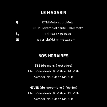
cookies,
certaines
Le magasin
fonctionnalités
disparaîtront
KTM Motorsport Metz
du site web.
90 Boulevard Solidarité 57070 Metz
Tel :
03 87 69 69 30
Marketing
patrick@ktm-metz.com
En partageant
vos centres
d'intérêt et
Nos horaires
votre
comportement
ÉTÉ (de mars à octobre)
lorsque vous
visitez notre
Mardi-Vendredi : 9h-12h et 14h-19h
site, vous
Samedi : 9h-12h et 14h-18h
augmentez les
chances de
HIVER (de novembre à février)
voir apparaître
Mardi-Vendredi : 9h-12h et 13h-18h
des contenus
et des offres
Samedi : 9h-12h et 14h-18h
personnalisés.