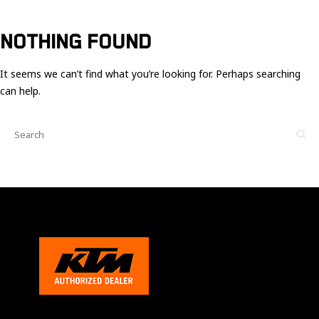
Ces cookies
sont nécessaire
pour le bon
NOTHING FOUND
fonctionnement
du site.
It seems we can’t find what you’re looking for. Perhaps searching
can help.
Statistiques
Utilisé pour
mesurer
l'audience
du site.
Expérience
Afin que notre
site web
fonctionne
aussi bien que
possible
pendant votre
visite. Si vous
refusez ces