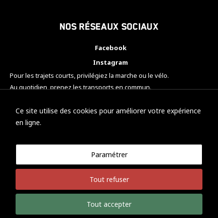
Nos réseaux sociaux
Facebook
Instagram
Pour les trajets courts, privilégiez la marche ou le vélo.
Au quotidien, prenez les transports en commun.
Pensez à covoiturer.
#SeDéplacerMoinsPolluer
Ce site utilise des cookies pour améliorer votre expérience
en ligne.
Paramétrer
© KTM Motorsport Metz
Tout refuser
Mentions légales
Politique de confidentialité
Tout accepter
Développement Nicolas Vaezi