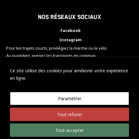
Nos réseaux sociaux
Facebook
Instagram
Pour les trajets courts, privilégiez la marche ou le vélo.
Au quotidien, prenez les transports en commun.
Pensez à covoiturer.
#SeDéplacerMoinsPolluer
Ce site utilise des cookies pour améliorer votre expérience
en ligne.
Paramétrer
© KTM Motorsport Metz
Tout refuser
Mentions légales
Politique de confidentialité
Tout accepter
Développement Nicolas Vaezi