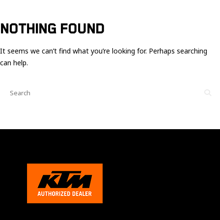
Ces cookies
sont nécessaire
pour le bon
NOTHING FOUND
fonctionnement
du site.
It seems we can’t find what you’re looking for. Perhaps searching
can help.
Statistiques
Utilisé pour
mesurer
l'audience
du site.
Expérience
Afin que notre
site web
fonctionne
aussi bien que
possible
pendant votre
visite. Si vous
refusez ces