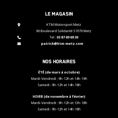
cookies,
certaines
Le magasin
fonctionnalités
disparaîtront
KTM Motorsport Metz
du site web.
90 Boulevard Solidarité 57070 Metz
Tel :
03 87 69 69 30
Marketing
patrick@ktm-metz.com
En partageant
vos centres
d'intérêt et
Nos horaires
votre
comportement
ÉTÉ (de mars à octobre)
lorsque vous
visitez notre
Mardi-Vendredi : 9h-12h et 14h-19h
site, vous
Samedi : 9h-12h et 14h-18h
augmentez les
chances de
HIVER (de novembre à février)
voir apparaître
Mardi-Vendredi : 9h-12h et 13h-18h
des contenus
et des offres
Samedi : 9h-12h et 14h-18h
personnalisés.