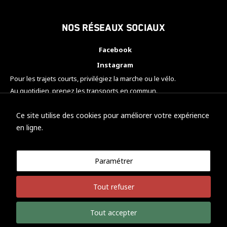
Nos réseaux sociaux
Facebook
Instagram
Pour les trajets courts, privilégiez la marche ou le vélo.
Au quotidien, prenez les transports en commun.
Pensez à covoiturer.
#SeDéplacerMoinsPolluer
Ce site utilise des cookies pour améliorer votre expérience
en ligne.
Paramétrer
© KTM Motorsport Metz
Tout refuser
Mentions légales
Politique de confidentialité
Tout accepter
Développement Nicolas Vaezi