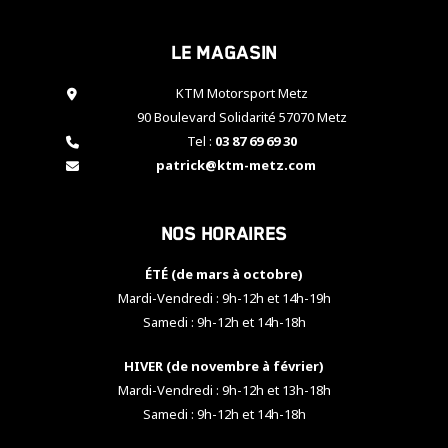
cookies,
certaines
Le magasin
fonctionnalités
disparaîtront
KTM Motorsport Metz
du site web.
90 Boulevard Solidarité 57070 Metz
Tel :
03 87 69 69 30
Marketing
patrick@ktm-metz.com
En partageant
vos centres
d'intérêt et
Nos horaires
votre
comportement
ÉTÉ (de mars à octobre)
lorsque vous
visitez notre
Mardi-Vendredi : 9h-12h et 14h-19h
site, vous
Samedi : 9h-12h et 14h-18h
augmentez les
chances de
HIVER (de novembre à février)
voir apparaître
Mardi-Vendredi : 9h-12h et 13h-18h
des contenus
et des offres
Samedi : 9h-12h et 14h-18h
personnalisés.