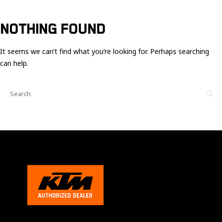
Ces cookies
sont nécessaire
pour le bon
NOTHING FOUND
fonctionnement
du site.
It seems we can’t find what you’re looking for. Perhaps searching
can help.
Statistiques
Utilisé pour
mesurer
l'audience
du site.
Expérience
Afin que notre
site web
fonctionne
aussi bien que
possible
pendant votre
visite. Si vous
refusez ces