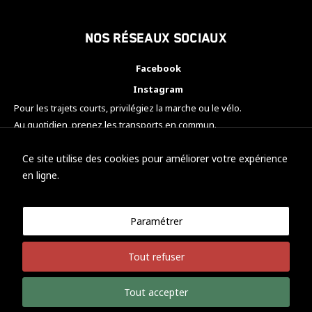
Nos réseaux sociaux
Facebook
Instagram
Pour les trajets courts, privilégiez la marche ou le vélo.
Au quotidien, prenez les transports en commun.
Pensez à covoiturer.
#SeDéplacerMoinsPolluer
Ce site utilise des cookies pour améliorer votre expérience
en ligne.
Paramétrer
© KTM Motorsport Metz
Tout refuser
Mentions légales
Politique de confidentialité
Tout accepter
Développement Nicolas Vaezi