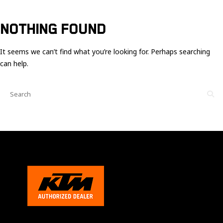
Ces cookies
sont nécessaire
pour le bon
NOTHING FOUND
fonctionnement
du site.
It seems we can’t find what you’re looking for. Perhaps searching
can help.
Statistiques
Utilisé pour
mesurer
l'audience
du site.
Expérience
Afin que notre
site web
fonctionne
aussi bien que
possible
pendant votre
visite. Si vous
refusez ces