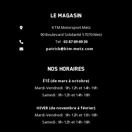
cookies,
certaines
Le magasin
fonctionnalités
disparaîtront
KTM Motorsport Metz
du site web.
90 Boulevard Solidarité 57070 Metz
Tel :
03 87 69 69 30
Marketing
patrick@ktm-metz.com
En partageant
vos centres
d'intérêt et
Nos horaires
votre
comportement
ÉTÉ (de mars à octobre)
lorsque vous
visitez notre
Mardi-Vendredi : 9h-12h et 14h-19h
site, vous
Samedi : 9h-12h et 14h-18h
augmentez les
chances de
HIVER (de novembre à février)
voir apparaître
Mardi-Vendredi : 9h-12h et 13h-18h
des contenus
et des offres
Samedi : 9h-12h et 14h-18h
personnalisés.