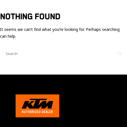
Ces cookies
sont nécessaire
pour le bon
NOTHING FOUND
fonctionnement
du site.
It seems we can’t find what you’re looking for. Perhaps searching
can help.
Statistiques
Utilisé pour
mesurer
l'audience
du site.
Expérience
Afin que notre
site web
fonctionne
aussi bien que
possible
pendant votre
visite. Si vous
refusez ces