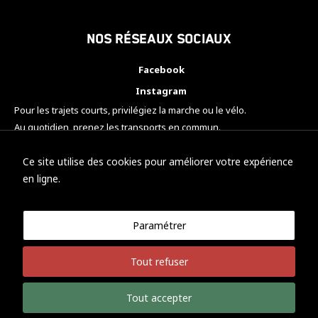
Nos réseaux sociaux
Facebook
Instagram
Pour les trajets courts, privilégiez la marche ou le vélo.
Au quotidien, prenez les transports en commun.
Pensez à covoiturer.
#SeDéplacerMoinsPolluer
Ce site utilise des cookies pour améliorer votre expérience
en ligne.
Paramétrer
© KTM Motorsport Metz
Tout refuser
Mentions légales
Politique de confidentialité
Tout accepter
Développement Nicolas Vaezi