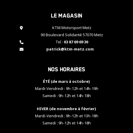
cookies,
certaines
Le magasin
fonctionnalités
disparaîtront
KTM Motorsport Metz
du site web.
90 Boulevard Solidarité 57070 Metz
Tel :
03 87 69 69 30
Marketing
patrick@ktm-metz.com
En partageant
vos centres
d'intérêt et
Nos horaires
votre
comportement
ÉTÉ (de mars à octobre)
lorsque vous
visitez notre
Mardi-Vendredi : 9h-12h et 14h-19h
site, vous
Samedi : 9h-12h et 14h-18h
augmentez les
chances de
HIVER (de novembre à février)
voir apparaître
Mardi-Vendredi : 9h-12h et 13h-18h
des contenus
et des offres
Samedi : 9h-12h et 14h-18h
personnalisés.