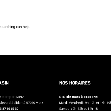
Ces cookies
sont nécessaire
pour le bon
fonctionnement
du site.
searching can help.
Statistiques
Utilisé pour
mesurer
l'audience
du site.
Expérience
Afin que notre
asin
Nos horaires
site web
fonctionne
aussi bien que
otorsport Metz
ÉTÉ (de mars à octobre)
possible
pendant votre
ulevard Solidarité 57070 Metz
Mardi-Vendredi : 9h-12h et 14h-19
visite. Si vous
3 87 69 69 30
Samedi : 9h-12h et 14h-18h
refusez ces