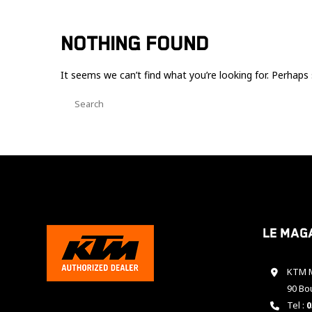
NOTHING FOUND
It seems we can’t find what you’re looking for. Perhaps 
Le mag
KTM M
90 Bo
Tel :
0