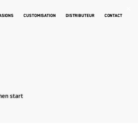
×
asions
Customisation
Distributeur
Contact
then start