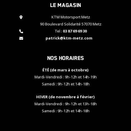
Le magasin
cookies,
certaines
fonctionnalités
KTM Motorsport Metz
disparaîtront
90 Boulevard Solidarité 57070 Metz
du site web.
Tel :
03 87 69 69 30
patrick@ktm-metz.com
Marketing
En partageant
Nos horaires
vos centres
d'intérêt et
votre
ÉTÉ (de mars à octobre)
comportement
Mardi-Vendredi : 9h-12h et 14h-19h
lorsque vous
Samedi : 9h-12h et 14h-18h
visitez notre
site, vous
HIVER (de novembre à février)
augmentez les
chances de
Mardi-Vendredi : 9h-12h et 13h-18h
voir apparaître
Samedi : 9h-12h et 14h-18h
des contenus
et des offres
personnalisés.