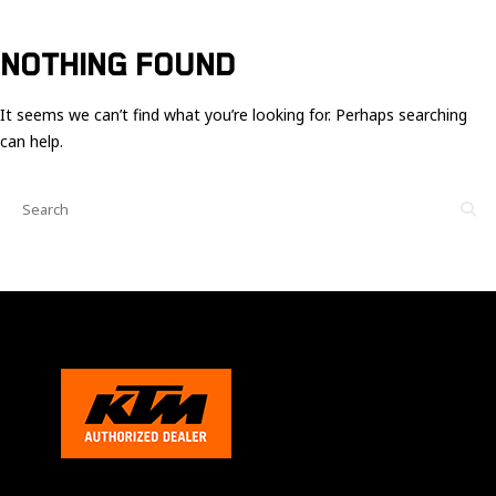
Ces cookies
sont nécessaire
pour le bon
NOTHING FOUND
fonctionnement
du site.
It seems we can’t find what you’re looking for. Perhaps searching
can help.
Statistiques
Utilisé pour
mesurer
l'audience
du site.
Expérience
Afin que notre
site web
fonctionne
aussi bien que
possible
pendant votre
visite. Si vous
refusez ces