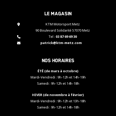
cookies,
certaines
Le magasin
fonctionnalités
disparaîtront
KTM Motorsport Metz
du site web.
90 Boulevard Solidarité 57070 Metz
Tel :
03 87 69 69 30
Marketing
patrick@ktm-metz.com
En partageant
vos centres
d'intérêt et
Nos horaires
votre
comportement
ÉTÉ (de mars à octobre)
lorsque vous
visitez notre
Mardi-Vendredi : 9h-12h et 14h-19h
site, vous
Samedi : 9h-12h et 14h-18h
augmentez les
chances de
HIVER (de novembre à février)
voir apparaître
Mardi-Vendredi : 9h-12h et 13h-18h
des contenus
et des offres
Samedi : 9h-12h et 14h-18h
personnalisés.