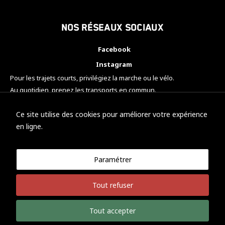
Nos réseaux sociaux
Facebook
Instagram
Pour les trajets courts, privilégiez la marche ou le vélo.
Au quotidien, prenez les transports en commun.
Pensez à covoiturer.
#SeDéplacerMoinsPolluer
Ce site utilise des cookies pour améliorer votre expérience
en ligne.
Paramétrer
© KTM Motorsport Metz
Tout refuser
Mentions légales
Politique de confidentialité
Tout accepter
Développement Nicolas Vaezi