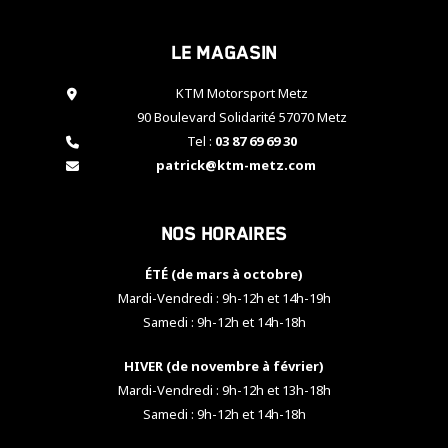
cookies,
certaines
Le magasin
fonctionnalités
disparaîtront
KTM Motorsport Metz
du site web.
90 Boulevard Solidarité 57070 Metz
Tel :
03 87 69 69 30
Marketing
patrick@ktm-metz.com
En partageant
vos centres
d'intérêt et
Nos horaires
votre
comportement
ÉTÉ (de mars à octobre)
lorsque vous
visitez notre
Mardi-Vendredi : 9h-12h et 14h-19h
site, vous
Samedi : 9h-12h et 14h-18h
augmentez les
chances de
HIVER (de novembre à février)
voir apparaître
Mardi-Vendredi : 9h-12h et 13h-18h
des contenus
et des offres
Samedi : 9h-12h et 14h-18h
personnalisés.