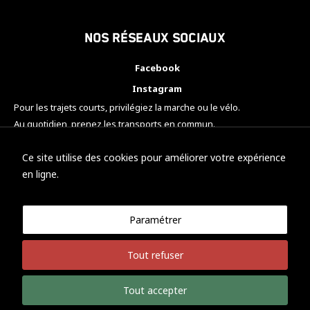
Nos réseaux sociaux
Facebook
Instagram
Pour les trajets courts, privilégiez la marche ou le vélo.
Au quotidien, prenez les transports en commun.
Pensez à covoiturer.
#SeDéplacerMoinsPolluer
Ce site utilise des cookies pour améliorer votre expérience
en ligne.
Paramétrer
© KTM Motorsport Metz
Tout refuser
Mentions légales
Politique de confidentialité
Tout accepter
Développement Nicolas Vaezi