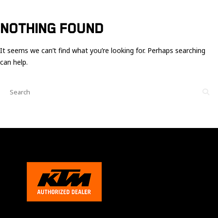
Ces cookies
sont nécessaire
pour le bon
NOTHING FOUND
fonctionnement
du site.
It seems we can’t find what you’re looking for. Perhaps searching
can help.
Statistiques
Utilisé pour
mesurer
l'audience
du site.
Expérience
Afin que notre
site web
fonctionne
aussi bien que
possible
pendant votre
visite. Si vous
refusez ces