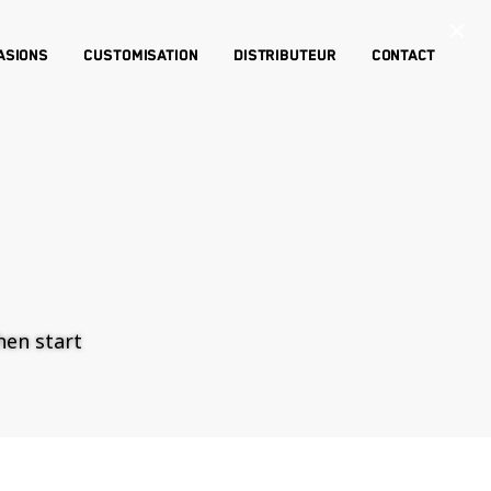
×
asions
Customisation
Distributeur
Contact
then start