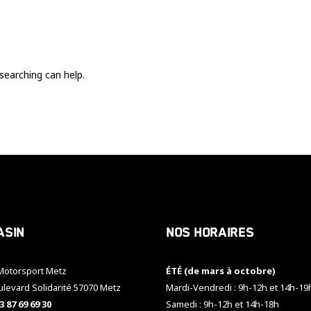
Ces cookies
sont nécessaire
pour le bon
fonctionnement
du site.
searching can help.
Statistiques
Utilisé pour
mesurer
l'audience
du site.
Expérience
Afin que notre
asin
Nos horaires
site web
fonctionne
aussi bien que
otorsport Metz
ÉTÉ (de mars à octobre)
possible
pendant votre
ulevard Solidarité 57070 Metz
Mardi-Vendredi : 9h-12h et 14h-19
visite. Si vous
3 87 69 69 30
Samedi : 9h-12h et 14h-18h
refusez ces