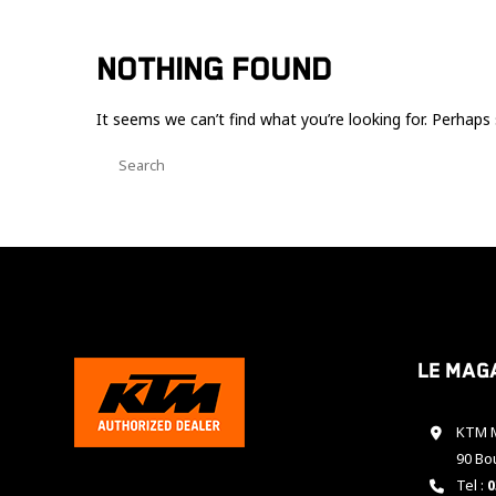
NOTHING FOUND
It seems we can’t find what you’re looking for. Perhaps 
Le mag
KTM M
90 Bo
Tel :
0