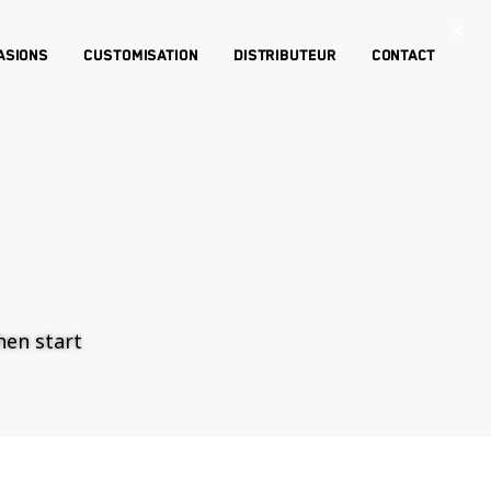
×
asions
Customisation
Distributeur
Contact
then start