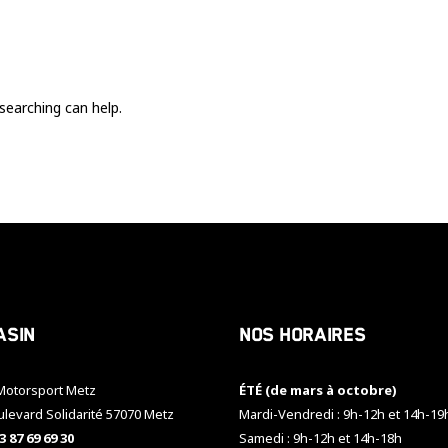
Ces cookies
sont nécessaire
pour le bon
fonctionnement
du site.
searching can help.
Statistiques
Utilisé pour
mesurer
l'audience
du site.
Expérience
Afin que notre
asin
Nos horaires
site web
fonctionne
aussi bien que
otorsport Metz
ÉTÉ (de mars à octobre)
possible
pendant votre
ulevard Solidarité 57070 Metz
Mardi-Vendredi : 9h-12h et 14h-19
visite. Si vous
3 87 69 69 30
Samedi : 9h-12h et 14h-18h
refusez ces