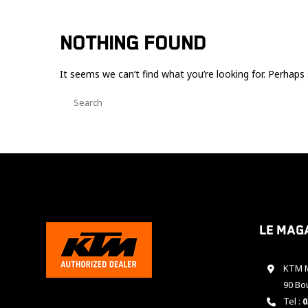
NOTHING FOUND
It seems we can’t find what you’re looking for. Perhaps 
Le mag
KTM M
90 Bo
Tel :
0