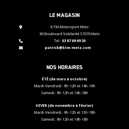
cookies,
certaines
Le magasin
fonctionnalités
disparaîtront
KTM Motorsport Metz
du site web.
90 Boulevard Solidarité 57070 Metz
Tel :
03 87 69 69 30
Marketing
patrick@ktm-metz.com
En partageant
vos centres
d'intérêt et
Nos horaires
votre
comportement
ÉTÉ (de mars à octobre)
lorsque vous
visitez notre
Mardi-Vendredi : 9h-12h et 14h-19h
site, vous
Samedi : 9h-12h et 14h-18h
augmentez les
chances de
HIVER (de novembre à février)
voir apparaître
Mardi-Vendredi : 9h-12h et 13h-18h
des contenus
et des offres
Samedi : 9h-12h et 14h-18h
personnalisés.