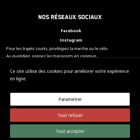
Nos réseaux sociaux
Facebook
Instagram
Pour les trajets courts, privilégiez la marche ou le vélo.
Au quotidien, prenez les transports en commun.
Pensez à covoiturer.
#SeDéplacerMoinsPolluer
Ce site utilise des cookies pour améliorer votre expérience
en ligne.
Paramétrer
© KTM Motorsport Metz
Tout refuser
Mentions légales
Politique de confidentialité
Tout accepter
Développement Nicolas Vaezi