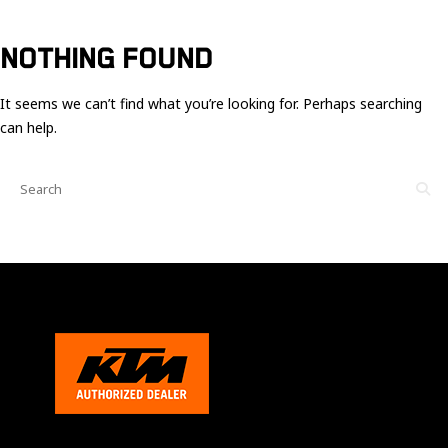
Ces cookies
sont nécessaire
pour le bon
NOTHING FOUND
fonctionnement
du site.
It seems we can’t find what you’re looking for. Perhaps searching
can help.
Statistiques
Utilisé pour
mesurer
l'audience
du site.
Expérience
Afin que notre
site web
fonctionne
aussi bien que
possible
pendant votre
visite. Si vous
refusez ces