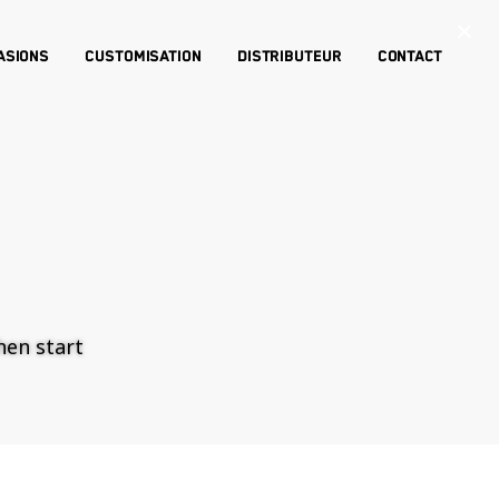
×
asions
Customisation
Distributeur
Contact
then start