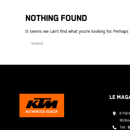
NOTHING FOUND
It seems we can’t find what you’re looking for. Perhaps 
Le mag
KTM M
90 Bo
Tel :
0