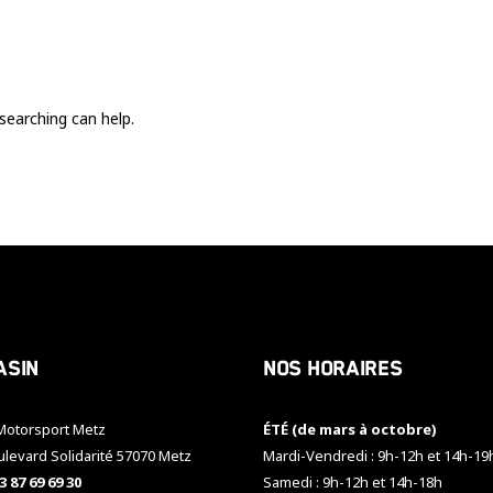
Ces cookies
sont nécessaire
pour le bon
fonctionnement
du site.
searching can help.
Statistiques
Utilisé pour
mesurer
l'audience
du site.
Expérience
Afin que notre
asin
Nos horaires
site web
fonctionne
aussi bien que
otorsport Metz
ÉTÉ (de mars à octobre)
possible
pendant votre
ulevard Solidarité 57070 Metz
Mardi-Vendredi : 9h-12h et 14h-19
visite. Si vous
3 87 69 69 30
Samedi : 9h-12h et 14h-18h
refusez ces