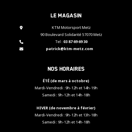
cookies,
certaines
Le magasin
fonctionnalités
disparaîtront
KTM Motorsport Metz
du site web.
90 Boulevard Solidarité 57070 Metz
Tel :
03 87 69 69 30
Marketing
patrick@ktm-metz.com
En partageant
vos centres
d'intérêt et
Nos horaires
votre
comportement
ÉTÉ (de mars à octobre)
lorsque vous
visitez notre
Mardi-Vendredi : 9h-12h et 14h-19h
site, vous
Samedi : 9h-12h et 14h-18h
augmentez les
chances de
HIVER (de novembre à février)
voir apparaître
Mardi-Vendredi : 9h-12h et 13h-18h
des contenus
et des offres
Samedi : 9h-12h et 14h-18h
personnalisés.