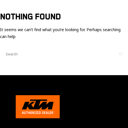
Ces cookies
sont nécessaire
pour le bon
NOTHING FOUND
fonctionnement
du site.
It seems we can’t find what you’re looking for. Perhaps searching
can help.
Statistiques
Utilisé pour
mesurer
l'audience
du site.
Expérience
Afin que notre
site web
fonctionne
aussi bien que
possible
pendant votre
visite. Si vous
refusez ces