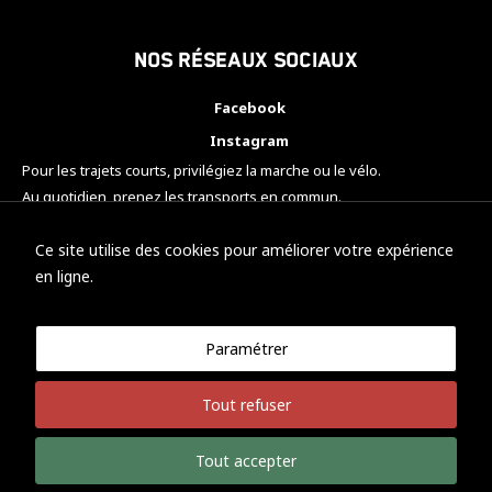
Nos réseaux sociaux
Facebook
Instagram
Pour les trajets courts, privilégiez la marche ou le vélo.
Au quotidien, prenez les transports en commun.
Pensez à covoiturer.
#SeDéplacerMoinsPolluer
Ce site utilise des cookies pour améliorer votre expérience
en ligne.
Paramétrer
© KTM Motorsport Metz
Tout refuser
Mentions légales
Politique de confidentialité
Tout accepter
Développement Nicolas Vaezi