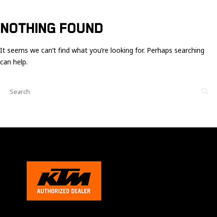
Ces cookies
sont nécessaire
pour le bon
NOTHING FOUND
fonctionnement
du site.
It seems we can’t find what you’re looking for. Perhaps searching
can help.
Statistiques
Utilisé pour
mesurer
l'audience
du site.
Expérience
Afin que notre
site web
fonctionne
aussi bien que
possible
pendant votre
visite. Si vous
refusez ces