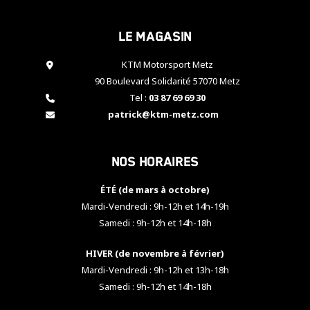
cookies,
certaines
Le magasin
fonctionnalités
disparaîtront
KTM Motorsport Metz
du site web.
90 Boulevard Solidarité 57070 Metz
Tel :
03 87 69 69 30
Marketing
patrick@ktm-metz.com
En partageant
vos centres
d'intérêt et
Nos horaires
votre
comportement
ÉTÉ (de mars à octobre)
lorsque vous
visitez notre
Mardi-Vendredi : 9h-12h et 14h-19h
site, vous
Samedi : 9h-12h et 14h-18h
augmentez les
chances de
HIVER (de novembre à février)
voir apparaître
Mardi-Vendredi : 9h-12h et 13h-18h
des contenus
et des offres
Samedi : 9h-12h et 14h-18h
personnalisés.