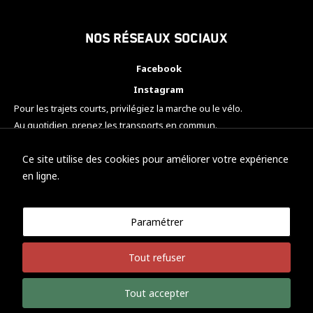
Nos réseaux sociaux
Facebook
Instagram
Pour les trajets courts, privilégiez la marche ou le vélo.
Au quotidien, prenez les transports en commun.
Pensez à covoiturer.
#SeDéplacerMoinsPolluer
Ce site utilise des cookies pour améliorer votre expérience
en ligne.
Paramétrer
© KTM Motorsport Metz
Tout refuser
Mentions légales
Politique de confidentialité
Tout accepter
Développement Nicolas Vaezi