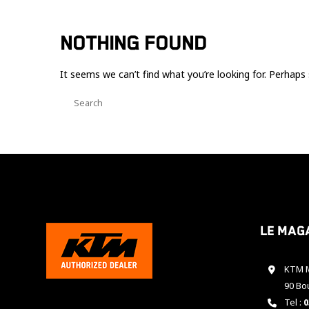
NOTHING FOUND
It seems we can’t find what you’re looking for. Perhaps 
Le mag
KTM M
90 Bo
Tel :
0