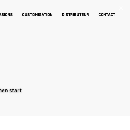
×
asions
Customisation
Distributeur
Contact
then start