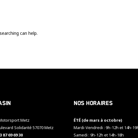
Ces cookies
sont nécessaire
pour le bon
fonctionnement
du site.
searching can help.
Statistiques
Utilisé pour
mesurer
l'audience
du site.
Expérience
Afin que notre
asin
Nos horaires
site web
fonctionne
aussi bien que
otorsport Metz
ÉTÉ (de mars à octobre)
possible
pendant votre
ulevard Solidarité 57070 Metz
Mardi-Vendredi : 9h-12h et 14h-19
visite. Si vous
3 87 69 69 30
Samedi : 9h-12h et 14h-18h
refusez ces