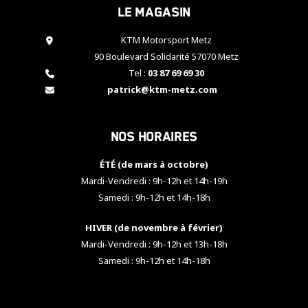
Le magasin
cookies,
certaines
fonctionnalités
KTM Motorsport Metz
disparaîtront
90 Boulevard Solidarité 57070 Metz
du site web.
Tel :
03 87 69 69 30
patrick@ktm-metz.com
Marketing
En partageant
Nos horaires
vos centres
d'intérêt et
votre
ÉTÉ (de mars à octobre)
comportement
Mardi-Vendredi : 9h-12h et 14h-19h
lorsque vous
Samedi : 9h-12h et 14h-18h
visitez notre
site, vous
HIVER (de novembre à février)
augmentez les
chances de
Mardi-Vendredi : 9h-12h et 13h-18h
voir apparaître
Samedi : 9h-12h et 14h-18h
des contenus
et des offres
personnalisés.