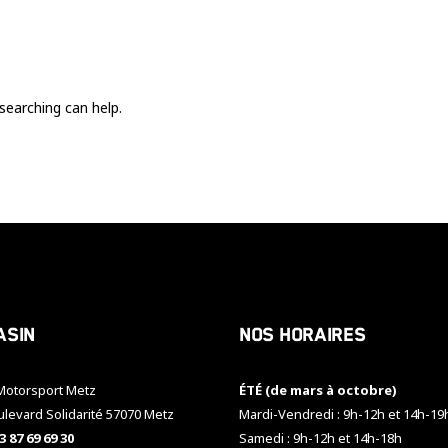
Ces cookies
sont nécessaire
pour le bon
fonctionnement
du site.
searching can help.
Statistiques
Utilisé pour
mesurer
l'audience
du site.
Expérience
Afin que notre
asin
Nos horaires
site web
fonctionne
aussi bien que
otorsport Metz
ÉTÉ (de mars à octobre)
possible
pendant votre
ulevard Solidarité 57070 Metz
Mardi-Vendredi : 9h-12h et 14h-19
visite. Si vous
3 87 69 69 30
Samedi : 9h-12h et 14h-18h
refusez ces