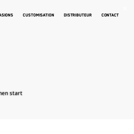
×
asions
Customisation
Distributeur
Contact
then start