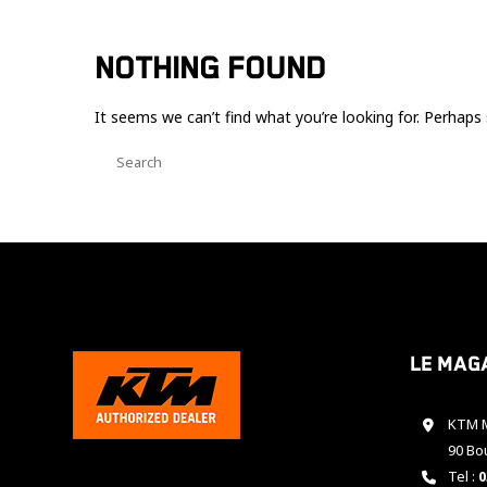
NOTHING FOUND
It seems we can’t find what you’re looking for. Perhaps 
Le mag
KTM M
90 Bo
Tel :
0