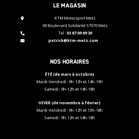
Le magasin
cookies,
certaines
fonctionnalités
KTM Motorsport Metz
disparaîtront
90 Boulevard Solidarité 57070 Metz
du site web.
Tel :
03 87 69 69 30
patrick@ktm-metz.com
Marketing
En partageant
Nos horaires
vos centres
d'intérêt et
votre
ÉTÉ (de mars à octobre)
comportement
Mardi-Vendredi : 9h-12h et 14h-19h
lorsque vous
Samedi : 9h-12h et 14h-18h
visitez notre
site, vous
HIVER (de novembre à février)
augmentez les
chances de
Mardi-Vendredi : 9h-12h et 13h-18h
voir apparaître
Samedi : 9h-12h et 14h-18h
des contenus
et des offres
personnalisés.