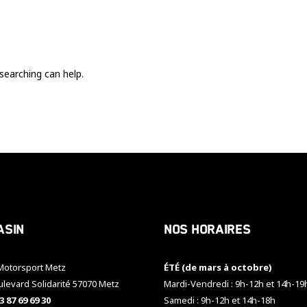
Ces cookies
sont nécessaire
pour le bon
fonctionnement
du site.
searching can help.
Statistiques
Utilisé pour
mesurer
l'audience
du site.
Expérience
Afin que notre
asin
Nos horaires
site web
fonctionne
aussi bien que
otorsport Metz
ÉTÉ (de mars à octobre)
possible
pendant votre
ulevard Solidarité 57070 Metz
Mardi-Vendredi : 9h-12h et 14h-19
visite. Si vous
3 87 69 69 30
Samedi : 9h-12h et 14h-18h
refusez ces