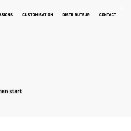
×
asions
Customisation
Distributeur
Contact
then start