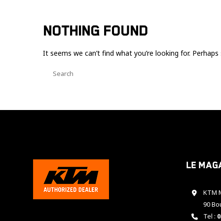
NOTHING FOUND
It seems we can’t find what you’re looking for. Perhaps 
Le mag
KTM M
90 Bo
Tel :
0