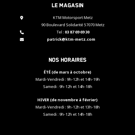
Le magasin
cookies,
certaines
fonctionnalités
KTM Motorsport Metz
disparaîtront
90 Boulevard Solidarité 57070 Metz
du site web.
Tel :
03 87 69 69 30
patrick@ktm-metz.com
Marketing
En partageant
Nos horaires
vos centres
d'intérêt et
votre
ÉTÉ (de mars à octobre)
comportement
Mardi-Vendredi : 9h-12h et 14h-19h
lorsque vous
Samedi : 9h-12h et 14h-18h
visitez notre
site, vous
HIVER (de novembre à février)
augmentez les
chances de
Mardi-Vendredi : 9h-12h et 13h-18h
voir apparaître
Samedi : 9h-12h et 14h-18h
des contenus
et des offres
personnalisés.