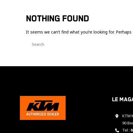
NOTHING FOUND
It seems we can’t find what you’re looking for. Perhaps 
Le mag
KTM M
90 Bo
Tel :
0