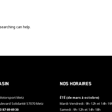
Ces cookies
sont nécessaire
pour le bon
fonctionnement
du site.
searching can help.
Statistiques
Utilisé pour
mesurer
l'audience
du site.
Expérience
Afin que notre
asin
Nos horaires
site web
fonctionne
aussi bien que
otorsport Metz
ÉTÉ (de mars à octobre)
possible
pendant votre
ulevard Solidarité 57070 Metz
Mardi-Vendredi : 9h-12h et 14h-19
visite. Si vous
3 87 69 69 30
Samedi : 9h-12h et 14h-18h
refusez ces