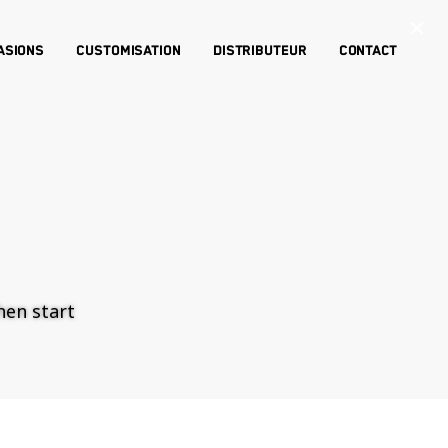
×
asions
Customisation
Distributeur
Contact
then start