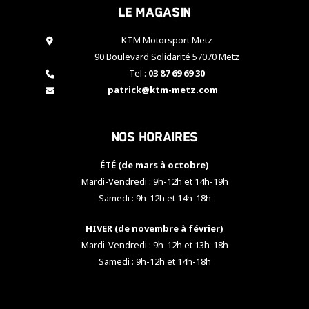
Le magasin
cookies,
certaines
fonctionnalités
KTM Motorsport Metz
disparaîtront
90 Boulevard Solidarité 57070 Metz
du site web.
Tel :
03 87 69 69 30
patrick@ktm-metz.com
Marketing
En partageant
Nos horaires
vos centres
d'intérêt et
votre
ÉTÉ (de mars à octobre)
comportement
Mardi-Vendredi : 9h-12h et 14h-19h
lorsque vous
Samedi : 9h-12h et 14h-18h
visitez notre
site, vous
HIVER (de novembre à février)
augmentez les
chances de
Mardi-Vendredi : 9h-12h et 13h-18h
voir apparaître
Samedi : 9h-12h et 14h-18h
des contenus
et des offres
personnalisés.