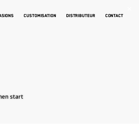
×
asions
Customisation
Distributeur
Contact
then start