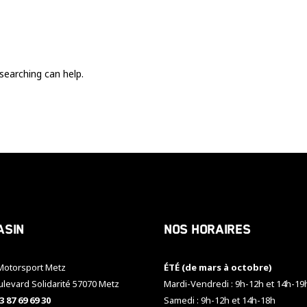
Ces cookies
sont nécessaire
pour le bon
fonctionnement
du site.
searching can help.
Statistiques
Utilisé pour
mesurer
l'audience
du site.
Expérience
Afin que notre
asin
Nos horaires
site web
fonctionne
aussi bien que
otorsport Metz
ÉTÉ (de mars à octobre)
possible
pendant votre
ulevard Solidarité 57070 Metz
Mardi-Vendredi : 9h-12h et 14h-19
visite. Si vous
3 87 69 69 30
Samedi : 9h-12h et 14h-18h
refusez ces