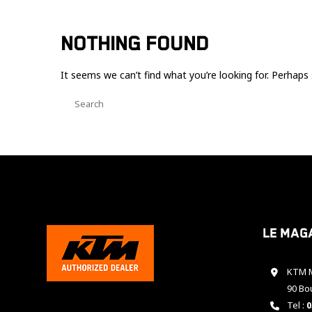
NOTHING FOUND
It seems we can’t find what you’re looking for. Perhaps 
Le mag
KTM M
90 Bo
Tel :
0