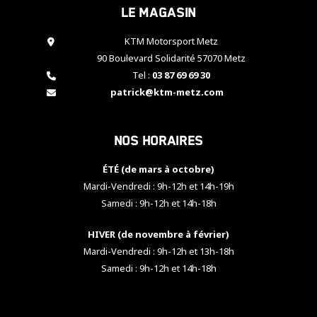
Le magasin
cookies,
certaines
fonctionnalités
KTM Motorsport Metz
disparaîtront
90 Boulevard Solidarité 57070 Metz
du site web.
Tel :
03 87 69 69 30
patrick@ktm-metz.com
Marketing
En partageant
Nos horaires
vos centres
d'intérêt et
votre
ÉTÉ (de mars à octobre)
comportement
Mardi-Vendredi : 9h-12h et 14h-19h
lorsque vous
Samedi : 9h-12h et 14h-18h
visitez notre
site, vous
HIVER (de novembre à février)
augmentez les
chances de
Mardi-Vendredi : 9h-12h et 13h-18h
voir apparaître
Samedi : 9h-12h et 14h-18h
des contenus
et des offres
personnalisés.