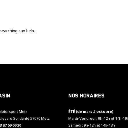
Ces cookies
sont nécessaire
pour le bon
fonctionnement
du site.
searching can help.
Statistiques
Utilisé pour
mesurer
l'audience
du site.
Expérience
Afin que notre
asin
Nos horaires
site web
fonctionne
aussi bien que
otorsport Metz
ÉTÉ (de mars à octobre)
possible
pendant votre
ulevard Solidarité 57070 Metz
Mardi-Vendredi : 9h-12h et 14h-19
visite. Si vous
3 87 69 69 30
Samedi : 9h-12h et 14h-18h
refusez ces