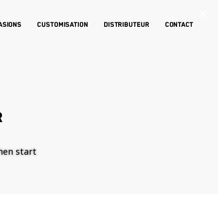
×
asions
Customisation
Distributeur
Contact
R
then start