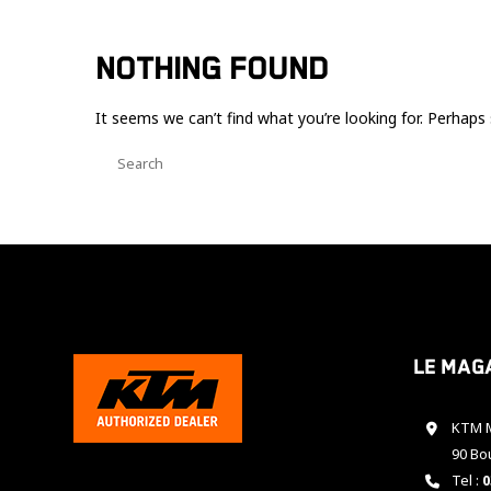
NOTHING FOUND
It seems we can’t find what you’re looking for. Perhaps 
Le mag
KTM M
90 Bo
Tel :
0