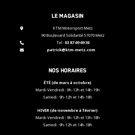
cookies,
certaines
Le magasin
fonctionnalités
disparaîtront
KTM Motorsport Metz
du site web.
90 Boulevard Solidarité 57070 Metz
Tel :
03 87 69 69 30
Marketing
patrick@ktm-metz.com
En partageant
vos centres
d'intérêt et
Nos horaires
votre
comportement
ÉTÉ (de mars à octobre)
lorsque vous
visitez notre
Mardi-Vendredi : 9h-12h et 14h-19h
site, vous
Samedi : 9h-12h et 14h-18h
augmentez les
chances de
HIVER (de novembre à février)
voir apparaître
Mardi-Vendredi : 9h-12h et 13h-18h
des contenus
et des offres
Samedi : 9h-12h et 14h-18h
personnalisés.