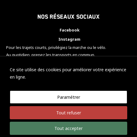
Nos réseaux sociaux
Facebook
Instagram
Pour les trajets courts, privilégiez la marche ou le vélo.
Au quotidien, prenez les transports en commun.
Pensez à covoiturer.
#SeDéplacerMoinsPolluer
Ce site utilise des cookies pour améliorer votre expérience
en ligne.
Paramétrer
© KTM Motorsport Metz
Tout refuser
Mentions légales
Politique de confidentialité
Tout accepter
Développement Nicolas Vaezi