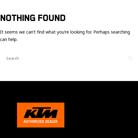
Ces cookies
sont nécessaire
pour le bon
NOTHING FOUND
fonctionnement
du site.
It seems we can’t find what you’re looking for. Perhaps searching
can help.
Statistiques
Utilisé pour
mesurer
l'audience
du site.
Expérience
Afin que notre
site web
fonctionne
aussi bien que
possible
pendant votre
visite. Si vous
refusez ces