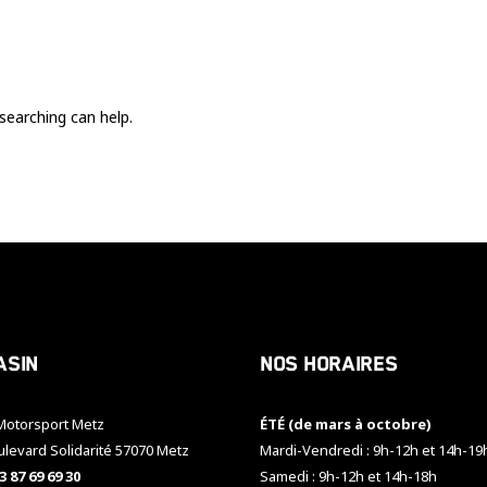
Ces cookies
sont nécessaire
pour le bon
fonctionnement
du site.
searching can help.
Statistiques
Utilisé pour
mesurer
l'audience
du site.
Expérience
Afin que notre
asin
Nos horaires
site web
fonctionne
aussi bien que
otorsport Metz
ÉTÉ (de mars à octobre)
possible
pendant votre
ulevard Solidarité 57070 Metz
Mardi-Vendredi : 9h-12h et 14h-19
visite. Si vous
3 87 69 69 30
Samedi : 9h-12h et 14h-18h
refusez ces