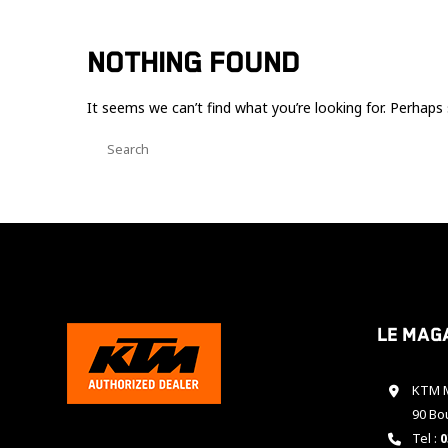
NOTHING FOUND
It seems we can’t find what you’re looking for. Perhaps 
Le mag
KTM M
90 Bo
Tel :
0