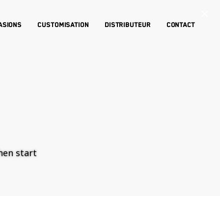
×
asions
Customisation
Distributeur
Contact
then start