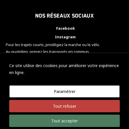
Nos réseaux sociaux
Facebook
Instagram
Pour les trajets courts, privilégiez la marche ou le vélo.
Au quotidien, prenez les transports en commun.
Pensez à covoiturer.
#SeDéplacerMoinsPolluer
Ce site utilise des cookies pour améliorer votre expérience
en ligne.
Paramétrer
© KTM Motorsport Metz
Tout refuser
Mentions légales
Politique de confidentialité
Tout accepter
Développement Nicolas Vaezi