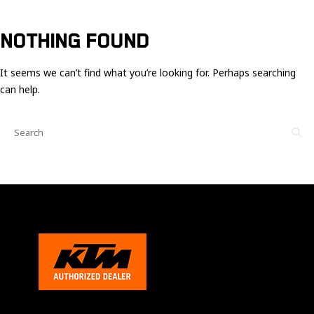
Ces cookies
sont nécessaire
pour le bon
NOTHING FOUND
fonctionnement
du site.
It seems we can’t find what you’re looking for. Perhaps searching
can help.
Statistiques
Utilisé pour
mesurer
l'audience
du site.
Expérience
Afin que notre
site web
fonctionne
aussi bien que
possible
pendant votre
visite. Si vous
refusez ces