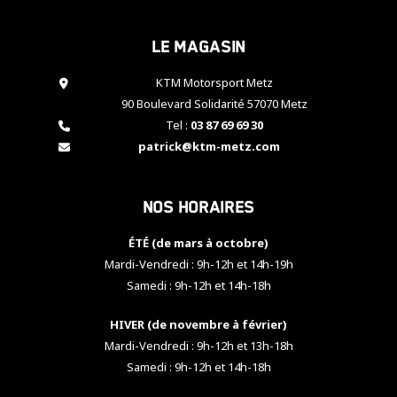
cookies,
certaines
Le magasin
fonctionnalités
disparaîtront
KTM Motorsport Metz
du site web.
90 Boulevard Solidarité 57070 Metz
Tel :
03 87 69 69 30
Marketing
patrick@ktm-metz.com
En partageant
vos centres
d'intérêt et
Nos horaires
votre
comportement
ÉTÉ (de mars à octobre)
lorsque vous
visitez notre
Mardi-Vendredi : 9h-12h et 14h-19h
site, vous
Samedi : 9h-12h et 14h-18h
augmentez les
chances de
HIVER (de novembre à février)
voir apparaître
Mardi-Vendredi : 9h-12h et 13h-18h
des contenus
et des offres
Samedi : 9h-12h et 14h-18h
personnalisés.