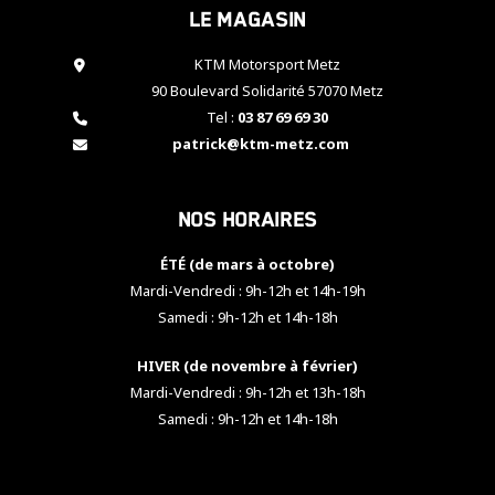
Le magasin
cookies,
certaines
fonctionnalités
KTM Motorsport Metz
disparaîtront
90 Boulevard Solidarité 57070 Metz
du site web.
Tel :
03 87 69 69 30
patrick@ktm-metz.com
Marketing
En partageant
Nos horaires
vos centres
d'intérêt et
votre
ÉTÉ (de mars à octobre)
comportement
Mardi-Vendredi : 9h-12h et 14h-19h
lorsque vous
Samedi : 9h-12h et 14h-18h
visitez notre
site, vous
HIVER (de novembre à février)
augmentez les
chances de
Mardi-Vendredi : 9h-12h et 13h-18h
voir apparaître
Samedi : 9h-12h et 14h-18h
des contenus
et des offres
personnalisés.