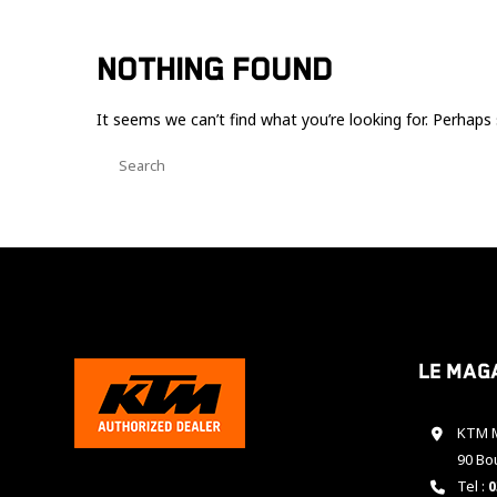
NOTHING FOUND
It seems we can’t find what you’re looking for. Perhaps 
Le mag
KTM M
90 Bo
Tel :
0