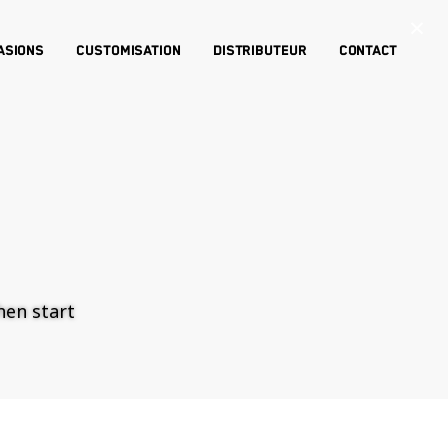
×
asions
Customisation
Distributeur
Contact
then start