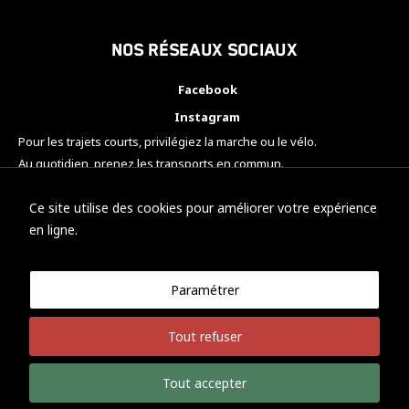
Nos réseaux sociaux
Facebook
Instagram
Pour les trajets courts, privilégiez la marche ou le vélo.
Au quotidien, prenez les transports en commun.
Pensez à covoiturer.
#SeDéplacerMoinsPolluer
Ce site utilise des cookies pour améliorer votre expérience
en ligne.
Paramétrer
© KTM Motorsport Metz
Tout refuser
Mentions légales
Politique de confidentialité
Tout accepter
Développement Nicolas Vaezi