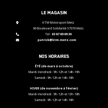
cookies,
certaines
Le magasin
fonctionnalités
disparaîtront
KTM Motorsport Metz
du site web.
90 Boulevard Solidarité 57070 Metz
Tel :
03 87 69 69 30
Marketing
patrick@ktm-metz.com
En partageant
vos centres
d'intérêt et
Nos horaires
votre
comportement
ÉTÉ (de mars à octobre)
lorsque vous
visitez notre
Mardi-Vendredi : 9h-12h et 14h-19h
site, vous
Samedi : 9h-12h et 14h-18h
augmentez les
chances de
HIVER (de novembre à février)
voir apparaître
Mardi-Vendredi : 9h-12h et 13h-18h
des contenus
et des offres
Samedi : 9h-12h et 14h-18h
personnalisés.