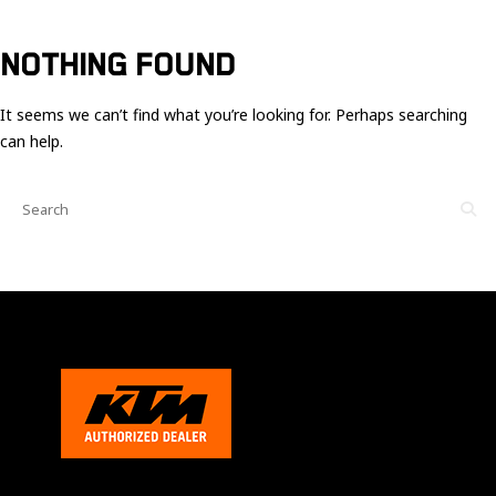
Ces cookies
sont nécessaire
pour le bon
NOTHING FOUND
fonctionnement
du site.
It seems we can’t find what you’re looking for. Perhaps searching
can help.
Statistiques
Utilisé pour
mesurer
l'audience
du site.
Expérience
Afin que notre
site web
fonctionne
aussi bien que
possible
pendant votre
visite. Si vous
refusez ces