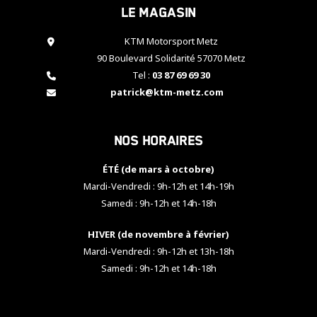
Le magasin
cookies,
certaines
fonctionnalités
KTM Motorsport Metz
disparaîtront
90 Boulevard Solidarité 57070 Metz
du site web.
Tel :
03 87 69 69 30
patrick@ktm-metz.com
Marketing
En partageant
Nos horaires
vos centres
d'intérêt et
votre
ÉTÉ (de mars à octobre)
comportement
Mardi-Vendredi : 9h-12h et 14h-19h
lorsque vous
Samedi : 9h-12h et 14h-18h
visitez notre
site, vous
HIVER (de novembre à février)
augmentez les
chances de
Mardi-Vendredi : 9h-12h et 13h-18h
voir apparaître
Samedi : 9h-12h et 14h-18h
des contenus
et des offres
personnalisés.